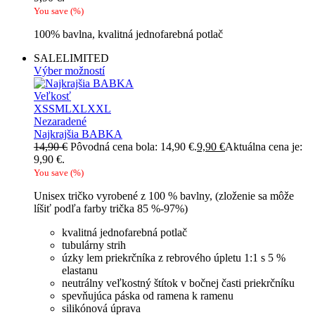
You save
(
%)
100% bavlna, kvalitná jednofarebná potlač
SALE
LIMITED
Výber možností
Veľkosť
XS
S
M
L
XL
XXL
Nezaradené
Najkrajšia BABKA
14,90
€
Pôvodná cena bola: 14,90 €.
9,90
€
Aktuálna cena je:
9,90 €.
You save
(
%)
Unisex tričko vyrobené z 100 % bavlny, (zloženie sa môže
líšiť podľa farby trička 85 %-97%)
kvalitná jednofarebná potlač
tubulárny strih
úzky lem priekrčníka z rebrového úpletu 1:1 s 5 %
elastanu
neutrálny veľkostný štítok v bočnej časti priekrčníku
spevňujúca páska od ramena k ramenu
silikónová úprava