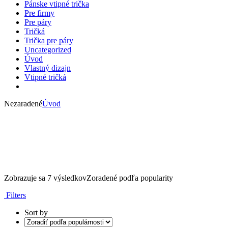
Pánske vtipné trička
Pre firmy
Pre páry
Tričká
Trička pre páry
Uncategorized
Úvod
Vlastný dizajn
Vtipné tričká
Nezaradené
Úvod
Zobrazuje sa 7 výsledkov
Zoradené podľa popularity
Filters
Sort by