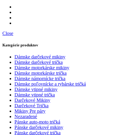
Close
Kategórie produktov
Dámske darčekové mikiny
Dámske darčekové trička
Dámske motorkárske mikiny
Dámske motorkárske trička
Dámske námornícke trička
Dámske poľovnícke a rybárske tričká
Dámske vtipné mikiny
Dámske vtipné trička
Darčekové Mikiny
Darčekové Trička
Mikiny Pre páry
Nezaradené
Pánske auto-moto tričká
Pánske darčekové mikiny
Pánske darčekové trička