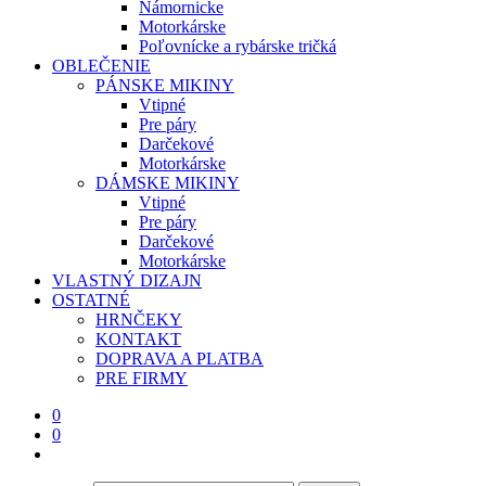
Námornicke
Motorkárske
Poľovnícke a rybárske tričká
OBLEČENIE
PÁNSKE MIKINY
Vtipné
Pre páry
Darčekové
Motorkárske
DÁMSKE MIKINY
Vtipné
Pre páry
Darčekové
Motorkárske
VLASTNÝ DIZAJN
OSTATNÉ
HRNČEKY
KONTAKT
DOPRAVA A PLATBA
PRE FIRMY
0
0