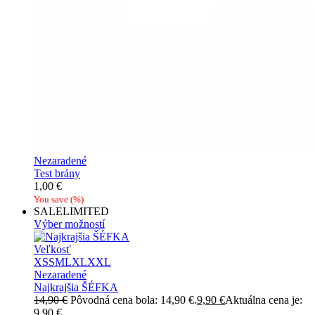
Nezaradené
Test brány
1,00
€
You save
(
%)
SALE
LIMITED
Výber možností
Veľkosť
XS
S
M
L
XL
XXL
Nezaradené
Najkrajšia ŠÉFKA
14,90
€
Pôvodná cena bola: 14,90 €.
9,90
€
Aktuálna cena je:
9,90 €.