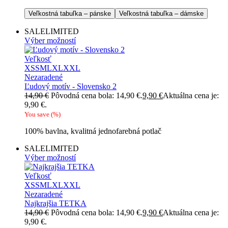
Veľkostná tabuľka – pánske
Veľkostná tabuľka – dámske
SALE
LIMITED
Výber možností
Veľkosť
XS
S
M
L
XL
XXL
Nezaradené
Ľudový motív - Slovensko 2
14,90
€
Pôvodná cena bola: 14,90 €.
9,90
€
Aktuálna cena je:
9,90 €.
You save
(
%)
100% bavlna, kvalitná jednofarebná potlač
SALE
LIMITED
Výber možností
Veľkosť
XS
S
M
L
XL
XXL
Nezaradené
Najkrajšia TETKA
14,90
€
Pôvodná cena bola: 14,90 €.
9,90
€
Aktuálna cena je:
9,90 €.