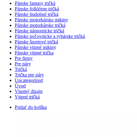
Pánske fantasy tričká
Pánske folklórne tričká
Pánske hudobné tričká
Pánske motorkárske mikiny
Pánske motorkárske tričká
Pánske námornícke tričká
Pánske poľovnícke a rybárske tričká
Pánske športové tričká
Pánske vtipné mikiny
Pánske vtipné trička
Pre firmy
Pre páry
Tričká
Trička pre páry
Uncategorized
Úvod
Vlastný dizajn
Vtipné tričká
Pridať do košíka