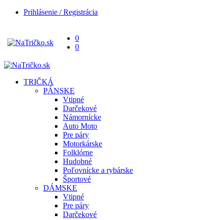
Prihlásenie / Registrácia
0
0
TRIČKÁ
PÁNSKE
Vtipné
Darčekové
Námornícke
Auto Moto
Pre páry
Motorkárske
Folklórne
Hudobné
Poľovnícke a rybárske
Športové
DÁMSKE
Vtipné
Pre páry
Darčekové