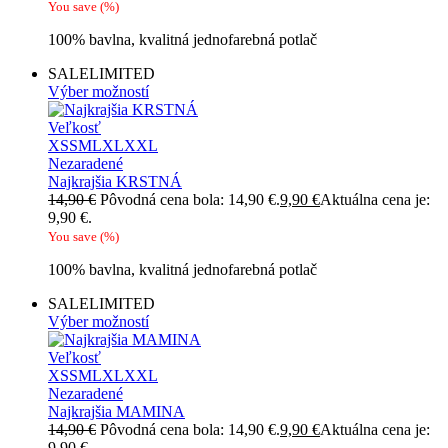
You save
(
%)
100% bavlna, kvalitná jednofarebná potlač
SALE
LIMITED
Výber možností
Veľkosť
XS
S
M
L
XL
XXL
Nezaradené
Najkrajšia KRSTNÁ
14,90
€
Pôvodná cena bola: 14,90 €.
9,90
€
Aktuálna cena je:
9,90 €.
You save
(
%)
100% bavlna, kvalitná jednofarebná potlač
SALE
LIMITED
Výber možností
Veľkosť
XS
S
M
L
XL
XXL
Nezaradené
Najkrajšia MAMINA
14,90
€
Pôvodná cena bola: 14,90 €.
9,90
€
Aktuálna cena je:
9,90 €.