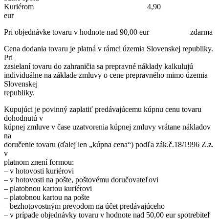
Kuriérom 4,90
eur
Pri objednávke tovaru v hodnote nad 90,00 eur zdarma
Cena dodania tovaru je platná v rámci územia Slovenskej republiky.
Pri
zasielaní tovaru do zahraničia sa prepravné náklady kalkulujú
individuálne na základe zmluvy o cene prepravného mimo územia
Slovenskej
republiky.
Kupujúci je povinný zaplatiť predávajúcemu kúpnu cenu tovaru
dohodnutú v
kúpnej zmluve v čase uzatvorenia kúpnej zmluvy vrátane nákladov
na
doručenie tovaru (ďalej len „kúpna cena“) podľa zák.č.18/1996 Z.z.
v
platnom znení formou:
– v hotovosti kuriérovi
– v hotovosti na pošte, poštovému doručovateľovi
– platobnou kartou kuriérovi
– platobnou kartou na pošte
– bezhotovostným prevodom na účet predávajúceho
– v prípade objednávky tovaru v hodnote nad 50,00 eur spotrebiteľ