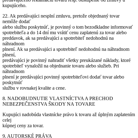
kupujúceho.
22. Ak predávajúci nesplní zmluvu, pretože objednaný tovar
nemôže dodať
alebo službu poskytnúť, je povinný o tom bezodkladne informovať
spotrebiteľa a do 14 dní mu vrátiť cenu zaplatenú za tovar alebo
preddavok, ak sa predávajúci a spotrebiteľ nedohodnú na
náhradnom
plnení. Ak sa predávajúci a spotrebiteľ nedohodnú na náhradnom
plnení,
predávajúci je povinný nahradiť všetky preukázané náklady, ktoré
spotrebiteľ vynaložil na objednanie tovaru alebo služieb. Pri
náhradnom
plnení je predávajúci povinný spotrebiteľovi dodať tovar alebo
poskytnúť
službu v rovnakej kvalite a cene.
8. NADOBUDNUTIE VLASTNÍCTVA A PRECHOD
NEBEZPEČENSTVA ŠKODY NA TOVARE
Kupujúci nadobúda vlastnícke právo k tovaru až úplným zaplatením
celej
kúpnej ceny za tovar.
9. AUTORSKÉ PRÁVA