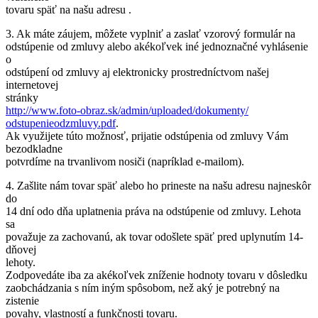
tovaru späť na našu adresu .
3. Ak máte záujem, môžete vyplniť a zaslať vzorový formulár na
odstúpenie od zmluvy alebo akékoľvek iné jednoznačné vyhlásenie
o
odstúpení od zmluvy aj elektronicky prostredníctvom našej
internetovej
stránky
http://www.foto-obraz.sk/
admin/uploaded/dokumenty/
odstupenieodzmluvy.pdf
.
Ak využijete túto možnosť, prijatie odstúpenia od zmluvy Vám
bezodkladne
potvrdíme na trvanlivom nosiči (napríklad e-mailom).
4. Zašlite nám tovar späť alebo ho prineste na našu adresu najneskôr
do
14 dní odo dňa uplatnenia práva na odstúpenie od zmluvy. Lehota
sa
považuje za zachovanú, ak tovar odošlete späť pred uplynutím 14-
dňovej
lehoty.
Zodpovedáte iba za akékoľvek zníženie hodnoty tovaru v dôsledku
zaobchádzania s ním iným spôsobom, než aký je potrebný na
zistenie
povahy, vlastností a funkčnosti tovaru.