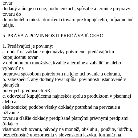
tovar
dodaný a údaje o cene, podmienkach, spôsobe a termíne prepravy
tovaru do
dohodnutého miesta doručenia tovaru pre kupujúceho, prípadne iné
údaje.
5. PRÁVA A POVINNOSTI PREDÁVAJÚCEHO
1. Predávajúci je povinný:
a. dodať na základe objednávky potvrdenej predávajúcim
kupujúcemu tovar
v dohodnutom množstve, kvalite a termíne a zabaliť ho alebo
vybaviť na
prepravu spôsobom potrebným na jeho uchovanie a ochranu,
b. zabezpečiť, aby dodaný tovar spĺňal povinnosti ustanovené v
platných
právnych predpisoch SR,
c. odovzdať kupujúcemu najneskôr spolu s produktom v písomnej
alebo aj
elektronickej podobe všetky doklady potrebné na prevzatie a
užívanie
tovaru a ďalšie doklady predpísané platnými právnymi predpismi
(údaje o
vlastnostiach tovaru, návody na montáž, obsluhu , použite, údržbu,
bezpečnostné upozornenia v slovenskom jazyku, formulár na