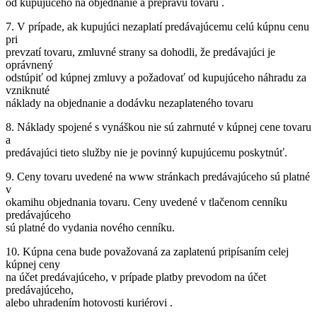
od kupujúceho na objednanie a prepravu tovaru .
7. V prípade, ak kupujúci nezaplatí predávajúcemu celú kúpnu cenu
pri
prevzatí tovaru, zmluvné strany sa dohodli, že predávajúci je
oprávnený
odstúpiť od kúpnej zmluvy a požadovať od kupujúceho náhradu za
vzniknuté
náklady na objednanie a dodávku nezaplateného tovaru
8. Náklady spojené s vynáškou nie sú zahrnuté v kúpnej cene tovaru
a
predávajúci tieto služby nie je povinný kupujúcemu poskytnúť.
9. Ceny tovaru uvedené na www stránkach predávajúceho sú platné
v
okamihu objednania tovaru. Ceny uvedené v tlačenom cenníku
predávajúceho
sú platné do vydania nového cenníku.
10. Kúpna cena bude považovaná za zaplatenú pripísaním celej
kúpnej ceny
na účet predávajúceho, v prípade platby prevodom na účet
predávajúceho,
alebo uhradením hotovosti kuriérovi .