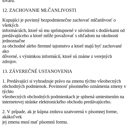
tovaru.
12. ZACHOVANIE MLČANLIVOSTI
Kupujúci je povinný bezpodmienečne zachovať mlčanlivosť o
všetkých
informáciách, ktoré sú mu sprístupnené v súvislosti s dodávkami od
predávajúceho a ktoré môže považovať s ohľadom na okolnosti
jednoznačne
za obchodné alebo firemné tajomstvo a ktoré majú byť zachované
ako
dôverné, s výnimkou informácií, ktoré sú známe z verejných
zdrojov.
13. ZÁVEREČNÉ USTANOVENIA
1. Predávajúci si vyhradzuje právo na zmenu týchto všeobecných
obchodných podmienok. Povinnosť písomného oznámenia zmeny v
týchto
všeobecných obchodných podmienkach je splnená umiestnením na
internetovej stránke elektronického obchodu predávajúceho.
2. V prípade, ak je kúpna zmluva uzatvorená v písomnej forme,
akákoľvek
jej zmena musí mať písomnú formu.