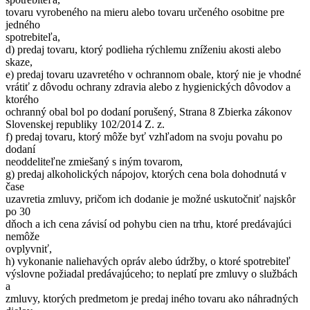
tovaru vyrobeného na mieru alebo tovaru určeného osobitne pre
jedného
spotrebiteľa,
d) predaj tovaru, ktorý podlieha rýchlemu zníženiu akosti alebo
skaze,
e) predaj tovaru uzavretého v ochrannom obale, ktorý nie je vhodné
vrátiť z dôvodu ochrany zdravia alebo z hygienických dôvodov a
ktorého
ochranný obal bol po dodaní porušený, Strana 8 Zbierka zákonov
Slovenskej republiky 102/2014 Z. z.
f) predaj tovaru, ktorý môže byť vzhľadom na svoju povahu po
dodaní
neoddeliteľne zmiešaný s iným tovarom,
g) predaj alkoholických nápojov, ktorých cena bola dohodnutá v
čase
uzavretia zmluvy, pričom ich dodanie je možné uskutočniť najskôr
po 30
dňoch a ich cena závisí od pohybu cien na trhu, ktoré predávajúci
nemôže
ovplyvniť,
h) vykonanie naliehavých opráv alebo údržby, o ktoré spotrebiteľ
výslovne požiadal predávajúceho; to neplatí pre zmluvy o službách
a
zmluvy, ktorých predmetom je predaj iného tovaru ako náhradných