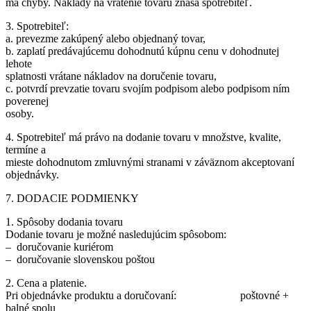
má chyby. Náklady na vrátenie tovaru znáša spotrebiteľ.
3. Spotrebiteľ:
a. prevezme zakúpený alebo objednaný tovar,
b. zaplatí predávajúcemu dohodnutú kúpnu cenu v dohodnutej
lehote
splatnosti vrátane nákladov na doručenie tovaru,
c. potvrdí prevzatie tovaru svojím podpisom alebo podpisom ním
poverenej
osoby.
4. Spotrebiteľ má právo na dodanie tovaru v množstve, kvalite,
termíne a
mieste dohodnutom zmluvnými stranami v záväznom akceptovaní
objednávky.
7. DODACIE PODMIENKY
1. Spôsoby dodania tovaru
Dodanie tovaru je možné nasledujúcim spôsobom:
– doručovanie kuriérom
– doručovanie slovenskou poštou
2. Cena a platenie.
Pri objednávke produktu a doručovaní: poštovné +
balné spolu