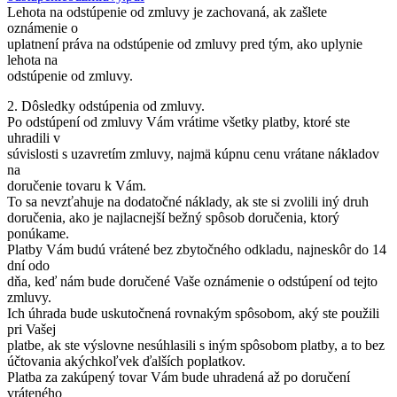
Lehota na odstúpenie od zmluvy je zachovaná, ak zašlete
oznámenie o
uplatnení práva na odstúpenie od zmluvy pred tým, ako uplynie
lehota na
odstúpenie od zmluvy.
2. Dôsledky odstúpenia od zmluvy.
Po odstúpení od zmluvy Vám vrátime všetky platby, ktoré ste
uhradili v
súvislosti s uzavretím zmluvy, najmä kúpnu cenu vrátane nákladov
na
doručenie tovaru k Vám.
To sa nevzťahuje na dodatočné náklady, ak ste si zvolili iný druh
doručenia, ako je najlacnejší bežný spôsob doručenia, ktorý
ponúkame.
Platby Vám budú vrátené bez zbytočného odkladu, najneskôr do 14
dní odo
dňa, keď nám bude doručené Vaše oznámenie o odstúpení od tejto
zmluvy.
Ich úhrada bude uskutočnená rovnakým spôsobom, aký ste použili
pri Vašej
platbe, ak ste výslovne nesúhlasili s iným spôsobom platby, a to bez
účtovania akýchkoľvek ďalších poplatkov.
Platba za zakúpený tovar Vám bude uhradená až po doručení
vráteného