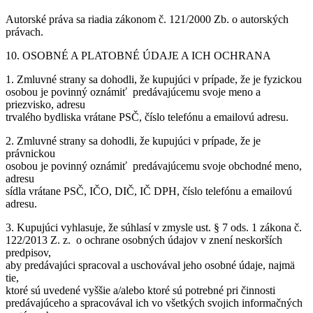
Autorské práva sa riadia zákonom č. 121/2000 Zb. o autorských
právach.
10. OSOBNÉ A PLATOBNÉ ÚDAJE A ICH OCHRANA
1. Zmluvné strany sa dohodli, že kupujúci v prípade, že je fyzickou
osobou je povinný oznámiť predávajúcemu svoje meno a
priezvisko, adresu
trvalého bydliska vrátane PSČ, číslo telefónu a emailovú adresu.
2. Zmluvné strany sa dohodli, že kupujúci v prípade, že je
právnickou
osobou je povinný oznámiť predávajúcemu svoje obchodné meno,
adresu
sídla vrátane PSČ, IČO, DIČ, IČ DPH, číslo telefónu a emailovú
adresu.
3. Kupujúci vyhlasuje, že súhlasí v zmysle ust. § 7 ods. 1 zákona č.
122/2013 Z. z. o ochrane osobných údajov v znení neskorších
predpisov,
aby predávajúci spracoval a uschovával jeho osobné údaje, najmä
tie,
ktoré sú uvedené vyššie a/alebo ktoré sú potrebné pri činnosti
predávajúceho a spracovával ich vo všetkých svojich informačných