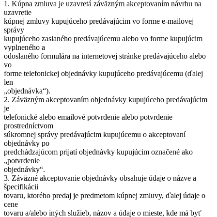
1. Kúpna zmluva je uzavretá záväzným akceptovaním návrhu na
uzavretie
kúpnej zmluvy kupujúceho predávajúcim vo forme e‐mailovej
správy
kupujúceho zaslaného predávajúcemu alebo vo forme kupujúcim
vyplneného a
odoslaného formulára na internetovej stránke predávajúceho alebo
vo
forme telefonickej objednávky kupujúceho predávajúcemu (ďalej
len
„objednávka“).
2. Záväzným akceptovaním objednávky kupujúceho predávajúcim
je
telefonické alebo emailové potvrdenie alebo potvrdenie
prostredníctvom
súkromnej správy predávajúcim kupujúcemu o akceptovaní
objednávky po
predchádzajúcom prijatí objednávky kupujúcim označené ako
„potvrdenie
objednávky“.
3. Záväzné akceptovanie objednávky obsahuje údaje o názve a
špecifikácii
tovaru, ktorého predaj je predmetom kúpnej zmluvy, ďalej údaje o
cene
tovaru a/alebo iných služieb, názov a údaje o mieste, kde má byť