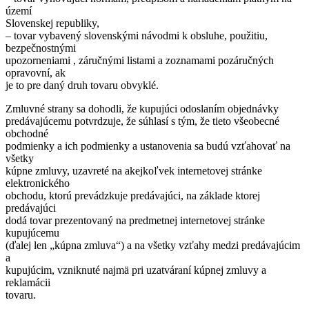
území
Slovenskej republiky,
– tovar vybavený slovenskými návodmi k obsluhe, použitiu,
bezpečnostnými
upozorneniami , záručnými listami a zoznamami pozáručných
opravovní, ak
je to pre daný druh tovaru obvyklé.
Zmluvné strany sa dohodli, že kupujúci odoslaním objednávky
predávajúcemu potvrdzuje, že súhlasí s tým, že tieto všeobecné
obchodné
podmienky a ich podmienky a ustanovenia sa budú vzťahovať na
všetky
kúpne zmluvy, uzavreté na akejkoľvek internetovej stránke
elektronického
obchodu, ktorú prevádzkuje predávajúci, na základe ktorej
predávajúci
dodá tovar prezentovaný na predmetnej internetovej stránke
kupujúcemu
(ďalej len „kúpna zmluva“) a na všetky vzťahy medzi predávajúcim
a
kupujúcim, vzniknuté najmä pri uzatváraní kúpnej zmluvy a
reklamácii
tovaru.