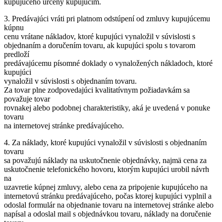
kupujúceho určený kupujúcim.
3. Predávajúci vráti pri platnom odstúpení od zmluvy kupujúcemu
kúpnu
cenu vrátane nákladov, ktoré kupujúci vynaložil v súvislosti s
objednaním a doručením tovaru, ak kupujúci spolu s tovarom
predloží
predávajúcemu písomné doklady o vynaložených nákladoch, ktoré
kupujúci
vynaložil v súvislosti s objednaním tovaru.
Za tovar plne zodpovedajúci kvalitatívnym požiadavkám sa
považuje tovar
rovnakej alebo podobnej charakteristiky, aká je uvedená v ponuke
tovaru
na internetovej stránke predávajúceho.
4. Za náklady, ktoré kupujúci vynaložil v súvislosti s objednaním
tovaru
sa považujú náklady na uskutočnenie objednávky, najmä cena za
uskutočnenie telefonického hovoru, ktorým kupujúci urobil návrh
na
uzavretie kúpnej zmluvy, alebo cena za pripojenie kupujúceho na
internetovú stránku predávajúceho, počas ktorej kupujúci vyplnil a
odoslal formulár na objednanie tovaru na internetovej stránke alebo
napísal a odoslal mail s objednávkou tovaru, náklady na doručenie