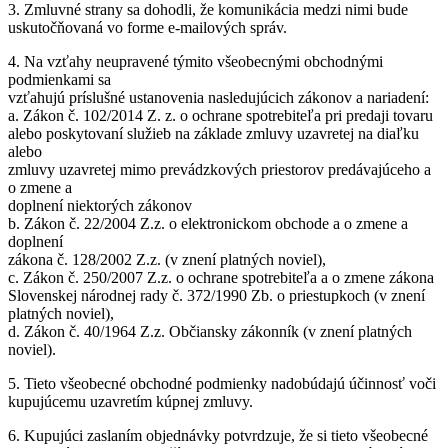
3. Zmluvné strany sa dohodli, že komunikácia medzi nimi bude
uskutočňovaná vo forme e‐mailových správ.
4. Na vzťahy neupravené týmito všeobecnými obchodnými
podmienkami sa
vzťahujú príslušné ustanovenia nasledujúcich zákonov a nariadení:
a. Zákon č. 102/2014 Z. z. o ochrane spotrebiteľa pri predaji tovaru
alebo poskytovaní služieb na základe zmluvy uzavretej na diaľku
alebo
zmluvy uzavretej mimo prevádzkových priestorov predávajúceho a
o zmene a
doplnení niektorých zákonov
b. Zákon č. 22/2004 Z.z. o elektronickom obchode a o zmene a
doplnení
zákona č. 128/2002 Z.z. (v znení platných noviel),
c. Zákon č. 250/2007 Z.z. o ochrane spotrebiteľa a o zmene zákona
Slovenskej národnej rady č. 372/1990 Zb. o priestupkoch (v znení
platných noviel),
d. Zákon č. 40/1964 Z.z. Občiansky zákonník (v znení platných
noviel).
5. Tieto všeobecné obchodné podmienky nadobúdajú účinnosť voči
kupujúcemu uzavretím kúpnej zmluvy.
6. Kupujúci zaslaním objednávky potvrdzuje, že si tieto všeobecné