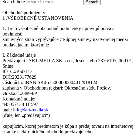
Search here
Search
Obchodné podmienky
1 .VŠEOBECNÉ USTANOVENIA
1. Tieto všeobecné obchodné podmienky upravujú práva a
povinnosti
zmluvných strán vyplývajúce z kúpnej zmluvy uzatvorenej medzi
predávajúcim, ktorým je
I. Základné údaje
Predávajúci : ART-MEDIA SK s.r.o., Jesenského 2876/195, 069 01,
Snina
IČO: 45947112
DIČ:2023177629
Číslo účtu: IBAN:SK4675000000004012918124
zapísaná v Obchodnom registri: Okresného súdu Prešov,
vložka.č.:23899/P
Kontaktné údaje:
tel: 057/ 38 11 597
mail:
info@art-media.sk
(ďalej len „predávajúci“)
a
kupujúcim, ktorej predmetom je kúpa a predaj tovaru na internetovej
stránke elektronického obchodu predávajúceho.