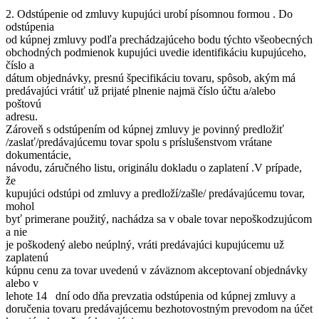
2. Odstúpenie od zmluvy kupujúci urobí písomnou formou . Do
odstúpenia
od kúpnej zmluvy podľa prechádzajúceho bodu týchto všeobecných
obchodných podmienok kupujúci uvedie identifikáciu kupujúceho,
číslo a
dátum objednávky, presnú špecifikáciu tovaru, spôsob, akým má
predávajúci vrátiť už prijaté plnenie najmä číslo účtu a/alebo
poštovú
adresu.
Zároveň s odstúpením od kúpnej zmluvy je povinný predložiť
/zaslať/predávajúcemu tovar spolu s príslušenstvom vrátane
dokumentácie,
návodu, záručného listu, originálu dokladu o zaplatení .V prípade,
že
kupujúci odstúpi od zmluvy a predloží/zašle/ predávajúcemu tovar,
mohol
byť primerane použitý, nachádza sa v obale tovar nepoškodzujúcom
a nie
je poškodený alebo neúplný, vráti predávajúci kupujúcemu už
zaplatenú
kúpnu cenu za tovar uvedenú v záväznom akceptovaní objednávky
alebo v
lehote 14 dní odo dňa prevzatia odstúpenia od kúpnej zmluvy a
doručenia tovaru predávajúcemu bezhotovostným prevodom na účet