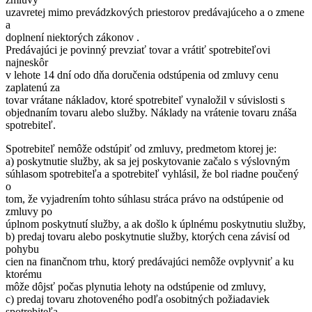
uzavretej mimo prevádzkových priestorov predávajúceho a o zmene
a
doplnení niektorých zákonov .
Predávajúci je povinný prevziať tovar a vrátiť spotrebiteľovi
najneskôr
v lehote 14 dní odo dňa doručenia odstúpenia od zmluvy cenu
zaplatenú za
tovar vrátane nákladov, ktoré spotrebiteľ vynaložil v súvislosti s
objednaním tovaru alebo služby. Náklady na vrátenie tovaru znáša
spotrebiteľ.
Spotrebiteľ nemôže odstúpiť od zmluvy, predmetom ktorej je:
a) poskytnutie služby, ak sa jej poskytovanie začalo s výslovným
súhlasom spotrebiteľa a spotrebiteľ vyhlásil, že bol riadne poučený
o
tom, že vyjadrením tohto súhlasu stráca právo na odstúpenie od
zmluvy po
úplnom poskytnutí služby, a ak došlo k úplnému poskytnutiu služby,
b) predaj tovaru alebo poskytnutie služby, ktorých cena závisí od
pohybu
cien na finančnom trhu, ktorý predávajúci nemôže ovplyvniť a ku
ktorému
môže dôjsť počas plynutia lehoty na odstúpenie od zmluvy,
c) predaj tovaru zhotoveného podľa osobitných požiadaviek
spotrebiteľa,