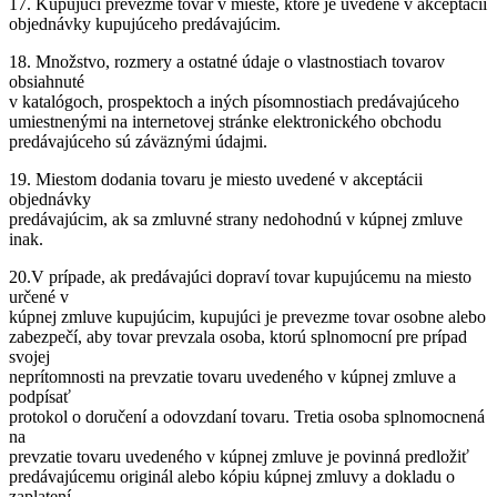
17. Kupujúci prevezme tovar v mieste, ktoré je uvedené v akceptácii
objednávky kupujúceho predávajúcim.
18. Množstvo, rozmery a ostatné údaje o vlastnostiach tovarov
obsiahnuté
v katalógoch, prospektoch a iných písomnostiach predávajúceho
umiestnenými na internetovej stránke elektronického obchodu
predávajúceho sú záväznými údajmi.
19. Miestom dodania tovaru je miesto uvedené v akceptácii
objednávky
predávajúcim, ak sa zmluvné strany nedohodnú v kúpnej zmluve
inak.
20.V prípade, ak predávajúci dopraví tovar kupujúcemu na miesto
určené v
kúpnej zmluve kupujúcim, kupujúci je prevezme tovar osobne alebo
zabezpečí, aby tovar prevzala osoba, ktorú splnomocní pre prípad
svojej
neprítomnosti na prevzatie tovaru uvedeného v kúpnej zmluve a
podpísať
protokol o doručení a odovzdaní tovaru. Tretia osoba splnomocnená
na
prevzatie tovaru uvedeného v kúpnej zmluve je povinná predložiť
predávajúcemu originál alebo kópiu kúpnej zmluvy a dokladu o
zaplatení