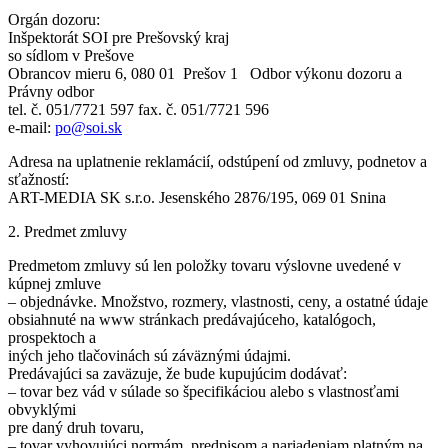
Orgán dozoru:
Inšpektorát SOI pre Prešovský kraj
so sídlom v Prešove
Obrancov mieru 6, 080 01 Prešov 1 Odbor výkonu dozoru a
Právny odbor
tel. č. 051/7721 597 fax. č. 051/7721 596
e-mail:
po@soi.sk
Adresa na uplatnenie reklamácií, odstúpení od zmluvy, podnetov a
sťažností:
ART-MEDIA SK s.r.o. Jesenského 2876/195, 069 01 Snina
2. Predmet zmluvy
Predmetom zmluvy sú len položky tovaru výslovne uvedené v
kúpnej zmluve
– objednávke. Množstvo, rozmery, vlastnosti, ceny, a ostatné údaje
obsiahnuté na www stránkach predávajúceho, katalógoch,
prospektoch a
iných jeho tlačovinách sú záväznými údajmi.
Predávajúci sa zaväzuje, že bude kupujúcim dodávať:
– tovar bez vád v súlade so špecifikáciou alebo s vlastnosťami
obvyklými
pre daný druh tovaru,
– tovar vyhovujúci normám, predpisom a nariadeniam platným na