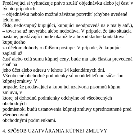
Predávajúci si vyhradzuje právo zrušiť objednávku alebo jej časť v
týchto prípadoch:
– objednávku nebolo možné záväzne potvrdiť (chybne uvedené
telefónne
číslo, nedostupný kupujúci, kupujúci neodpovedá na e-maily atď.),
– tovar sa už nevyrába alebo nedodáva. V prípade, že táto situácia
nastane, predávajúci bude okamžite a bezodkladne kontaktovať
kupujúceho
za účelom dohody o ďalšom postupe. V prípade, že kupujúci
zaplatil už
časť alebo celú sumu kúpnej ceny, bude mu tato čiastka prevedená
späť na
jeho účet alebo adresu v lehote 14 kalendárnych dní.
Všeobecné obchodné podmienky sú neoddeliteľnou súčasťou
kúpnej zmluvy. V
prípade, že predávajúci a kupujúci uzatvoria písomnú kúpnu
zmluvu, v
ktorej si dohodnú podmienky odchylne od všeobecných
obchodných
podmienok, budú ustanovenia kúpnej zmluvy uprednostnené pred
všeobecnými
obchodnými podmienkami.
4. SPÔSOB UZATVÁRANIA KÚPNEJ ZMLUVY