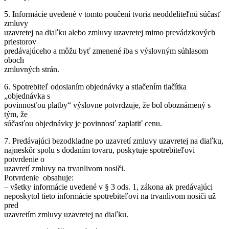
5. Informácie uvedené v tomto poučení tvoria neoddeliteľnú súčasť
zmluvy
uzavretej na diaľku alebo zmluvy uzavretej mimo prevádzkových
priestorov
predávajúceho a môžu byť zmenené iba s výslovným súhlasom
oboch
zmluvných strán.
6. Spotrebiteľ odoslaním objednávky a stlačením tlačítka
„objednávka s
povinnosťou platby“ výslovne potvrdzuje, že bol oboznámený s
tým, že
súčasťou objednávky je povinnosť zaplatiť cenu.
7. Predávajúci bezodkladne po uzavretí zmluvy uzavretej na diaľku,
najneskôr spolu s dodaním tovaru, poskytuje spotrebiteľovi
potvrdenie o
uzavretí zmluvy na trvanlivom nosiči.
Potvrdenie obsahuje:
– všetky informácie uvedené v § 3 ods. 1, zákona ak predávajúci
neposkytol tieto informácie spotrebiteľovi na trvanlivom nosiči už
pred
uzavretím zmluvy uzavretej na diaľku.