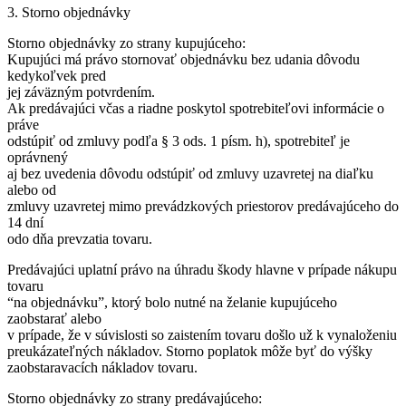
3. Storno objednávky
Storno objednávky zo strany kupujúceho:
Kupujúci má právo stornovať objednávku bez udania dôvodu
kedykoľvek pred
jej záväzným potvrdením.
Ak predávajúci včas a riadne poskytol spotrebiteľovi informácie o
práve
odstúpiť od zmluvy podľa § 3 ods. 1 písm. h), spotrebiteľ je
oprávnený
aj bez uvedenia dôvodu odstúpiť od zmluvy uzavretej na diaľku
alebo od
zmluvy uzavretej mimo prevádzkových priestorov predávajúceho do
14 dní
odo dňa prevzatia tovaru.
Predávajúci uplatní právo na úhradu škody hlavne v prípade nákupu
tovaru
“na objednávku”, ktorý bolo nutné na želanie kupujúceho
zaobstarať alebo
v prípade, že v súvislosti so zaistením tovaru došlo už k vynaloženiu
preukázateľných nákladov. Storno poplatok môže byť do výšky
zaobstaravacích nákladov tovaru.
Storno objednávky zo strany predávajúceho: