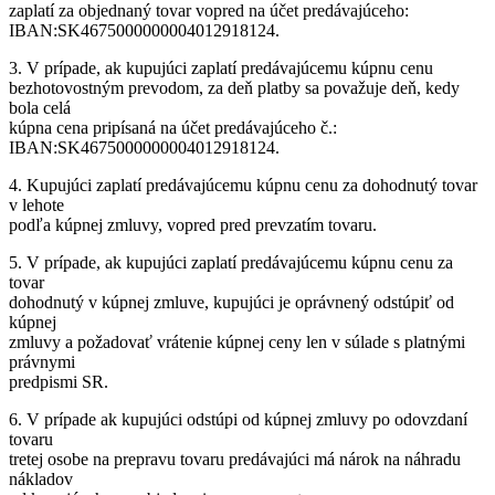
zaplatí za objednaný tovar vopred na účet predávajúceho:
IBAN:SK4675000000004012918124.
3. V prípade, ak kupujúci zaplatí predávajúcemu kúpnu cenu
bezhotovostným prevodom, za deň platby sa považuje deň, kedy
bola celá
kúpna cena pripísaná na účet predávajúceho č.:
IBAN:SK4675000000004012918124.
4. Kupujúci zaplatí predávajúcemu kúpnu cenu za dohodnutý tovar
v lehote
podľa kúpnej zmluvy, vopred pred prevzatím tovaru.
5. V prípade, ak kupujúci zaplatí predávajúcemu kúpnu cenu za
tovar
dohodnutý v kúpnej zmluve, kupujúci je oprávnený odstúpiť od
kúpnej
zmluvy a požadovať vrátenie kúpnej ceny len v súlade s platnými
právnymi
predpismi SR.
6. V prípade ak kupujúci odstúpi od kúpnej zmluvy po odovzdaní
tovaru
tretej osobe na prepravu tovaru predávajúci má nárok na náhradu
nákladov