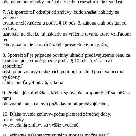
obchodné podmienky prečítal a v celom rozsahu s nimi súhlasí.
7. Ak spotrebiteľ odstúpi od zmluvy, bude znášať náklady na
vrátenie
tovaru predávajúcemu podľa § 10 ods. 3, zákona a ak odstúpi od
zmluvy
uzavretej na diaľku, aj náklady na vrátenie tovaru, ktorý vzhľadom
na
jeho povahu nie je možné vrátiť prostredníctvom pošty,
8. Spotrebiteľ je prípadne povinný uhradiť predávajúcemu cenu za
skutočne poskytnuté plnenie podľa § 10 ods. 5,zákona ak
spotrebiteľ
odstúpi od zmluvy o službách po tom, čo udelil predávajúcemu
výslovný
súhlas podľa § 4 ods. 6, zákona
9. Predávajúci dodržiava kódex správania, a spotrebiteľ sa môže s
nimi
oboznámiť na emailovú požiadavku od predávajúceho.,
10. Dĺžka trvania zmluvy- počas platnosti záručnej doby,
podmienky
vypovedania zmluvy sú vyššie uvedené.
11. Prípadné riešenia vzniknutého sporu je možne riešiť