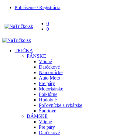
Prihlásenie / Registrácia
0
0
TRIČKÁ
PÁNSKE
Vtipné
Darčekové
Námornícke
Auto Moto
Pre páry
Motorkárske
Folklórne
Hudobné
Poľovnícke a rybárske
Športové
DÁMSKE
Vtipné
Pre páry
Darčekové