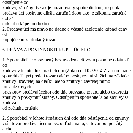
odstúpenie od
zmluvy, záručný list/ ak je požadovaný spotrebiteľom, resp. ak
predávajúci poskytne dlhšiu záručnú dobu ako je zákonná záručná
doba/
doklad o kúpe produktu).
2. Predávajúci má právo na riadne a včasné zaplatenie kúpnej ceny
od
kupujúceho za dodaný tovar.
6. PRÁVA A POVINNOSTI KUPUJÚCEHO
1. Spotrebiteľ je oprávnený bez uvedenia dôvodu písomne odstúpiť
od
zmluvy v lehote do štrnástich dní (Zákon č. 102/2014 Z.z. o ochrane
spotrebiteľa pri predaji tovaru alebo poskytovaní služieb na základe
zmluvy uzavretej na diaľku alebo zmluvy uzavretej mimo
prevádzkových
priestorov predávajúceho) odo dňa prevzatia tovaru alebo uzavretia
zmluvy o poskytnutí služby. Odstúpením spotrebiteľa od zmluvy sa
zmluva
od začiatku zrušuje.
2. Spotrebiteľ v lehote štrnástich dní odo dňa odstúpenia od zmluvy
vráti tovar predávajúcemu bez ohľadu na to, či tovar bol použitý
alebo