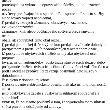
dielov
potrebných na vykonanie opravy alebo údržby, ak boli uzavreté
počas
návštevy predávajúceho u spotrebiteľa a spotrebiteľ si tieto služby
alebo tovary vopred neobjednal,
i) predaj zvukových záznamov, obrazových záznamov,
zvukovoobrazových
záznamov, kníh alebo počítačového softvéru predávaných v
ochrannom
obale, ak spotrebiteľ tento obal rozbalil,
j) predaj periodickej tlače s výnimkou predaja na základe dohody o
predplatnom a predaj kníh nedodávaných v ochrannom obale,
k) poskytnutie ubytovacích služieb na iný ako ubytovací účel,
preprava
tovaru, nájom automobilov, poskytnutie stravovacích služieb alebo
poskytnutie služieb súvisiacich s činnosťami v rámci voľného času a
podľa ktorej sa predávajúci zaväzuje poskytnúť tieto služby v
dohodnutom
čase alebo v dohodnutej lehote,
l) poskytovanie elektronického obsahu inak ako na hmotnom nosiči,
ak sa
jeho poskytovanie začalo s výslovným súhlasom spotrebiteľa a
spotrebiteľ
vyhlásil, že bol riadne poučený o tom, že vyjadrením tohto súhlasu
stráca právo na odstúpenie od zmluvy.