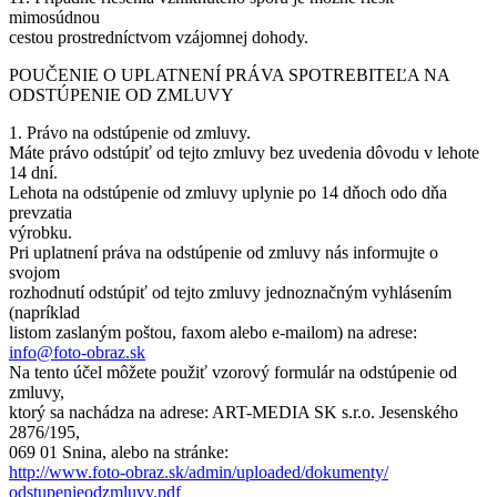
mimosúdnou
cestou prostredníctvom vzájomnej dohody.
POUČENIE O UPLATNENÍ PRÁVA SPOTREBITEĽA NA
ODSTÚPENIE OD ZMLUVY
1. Právo na odstúpenie od zmluvy.
Máte právo odstúpiť od tejto zmluvy bez uvedenia dôvodu v lehote
14 dní.
Lehota na odstúpenie od zmluvy uplynie po 14 dňoch odo dňa
prevzatia
výrobku.
Pri uplatnení práva na odstúpenie od zmluvy nás informujte o
svojom
rozhodnutí odstúpiť od tejto zmluvy jednoznačným vyhlásením
(napríklad
listom zaslaným poštou, faxom alebo e-mailom) na adrese:
info@foto-obraz.sk
Na tento účel môžete použiť vzorový formulár na odstúpenie od
zmluvy,
ktorý sa nachádza na adrese: ART-MEDIA SK s.r.o. Jesenského
2876/195,
069 01 Snina, alebo na stránke:
http://www.foto-obraz.sk/
admin/uploaded/dokumenty/
odstupenieodzmluvy.pdf