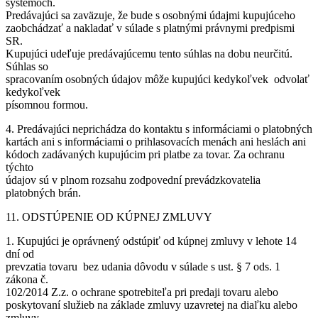
systémoch.
Predávajúci sa zaväzuje, že bude s osobnými údajmi kupujúceho
zaobchádzať a nakladať v súlade s platnými právnymi predpismi
SR.
Kupujúci udeľuje predávajúcemu tento súhlas na dobu neurčitú.
Súhlas so
spracovaním osobných údajov môže kupujúci kedykoľvek odvolať
kedykoľvek
písomnou formou.
4. Predávajúci neprichádza do kontaktu s informáciami o platobných
kartách ani s informáciami o prihlasovacích menách ani heslách ani
kódoch zadávaných kupujúcim pri platbe za tovar. Za ochranu
týchto
údajov sú v plnom rozsahu zodpovední prevádzkovatelia
platobných brán.
11. ODSTÚPENIE OD KÚPNEJ ZMLUVY
1. Kupujúci je oprávnený odstúpiť od kúpnej zmluvy v lehote 14
dní od
prevzatia tovaru bez udania dôvodu v súlade s ust. § 7 ods. 1
zákona č.
102/2014 Z.z. o ochrane spotrebiteľa pri predaji tovaru alebo
poskytovaní služieb na základe zmluvy uzavretej na diaľku alebo
zmluvy