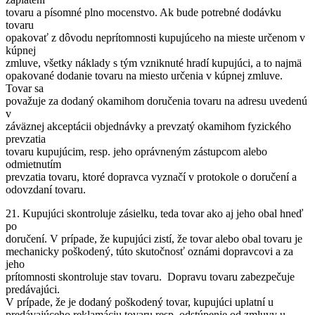
tovaru a písomné plno mocenstvo. Ak bude potrebné dodávku
tovaru
opakovať z dôvodu neprítomnosti kupujúceho na mieste určenom v
kúpnej
zmluve, všetky náklady s tým vzniknuté hradí kupujúci, a to najmä
opakované dodanie tovaru na miesto určenia v kúpnej zmluve.
Tovar sa
považuje za dodaný okamihom doručenia tovaru na adresu uvedenú
v
záväznej akceptácii objednávky a prevzatý okamihom fyzického
prevzatia
tovaru kupujúcim, resp. jeho oprávneným zástupcom alebo
odmietnutím
prevzatia tovaru, ktoré dopravca vyznačí v protokole o doručení a
odovzdaní tovaru.
21. Kupujúci skontroluje zásielku, teda tovar ako aj jeho obal hneď
po
doručení. V prípade, že kupujúci zistí, že tovar alebo obal tovaru je
mechanicky poškodený, túto skutočnosť oznámi dopravcovi a za
jeho
prítomnosti skontroluje stav tovaru. Dopravu tovaru zabezpečuje
predávajúci.
V prípade, že je dodaný poškodený tovar, kupujúci uplatní u
predávajúceho reklamáciu tovaru resp. odstúpenie od zmluvy u