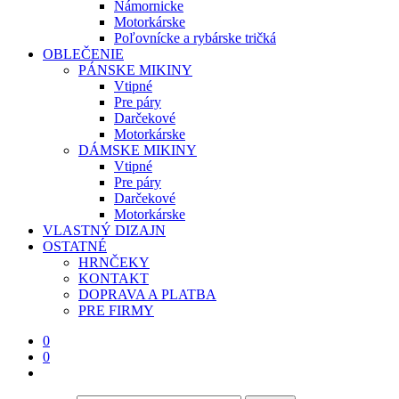
Námornicke
Motorkárske
Poľovnícke a rybárske tričká
OBLEČENIE
PÁNSKE MIKINY
Vtipné
Pre páry
Darčekové
Motorkárske
DÁMSKE MIKINY
Vtipné
Pre páry
Darčekové
Motorkárske
VLASTNÝ DIZAJN
OSTATNÉ
HRNČEKY
KONTAKT
DOPRAVA A PLATBA
PRE FIRMY
0
0