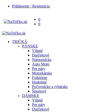
Prihlásenie / Registrácia
0
0
TRIČKÁ
PÁNSKE
Vtipné
Darčekové
Námornícke
Auto Moto
Pre páry
Motorkárske
Folklórne
Hudobné
Poľovnícke a rybárske
Športové
DÁMSKE
Vtipné
Pre páry
Darčekové