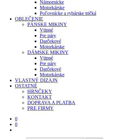
Námornicke
Motorkárske
Poľovnícke a rybárske tričká
OBLEČENIE
PÁNSKE MIKINY
Vtipné
Pre páry
Darčekové
Motorkárske
DÁMSKE MIKINY
Vtipné
Pre páry
Darčekové
Motorkárske
VLASTNÝ DIZAJN
OSTATNÉ
HRNČEKY
KONTAKT
DOPRAVA A PLATBA
PRE FIRMY
0
0