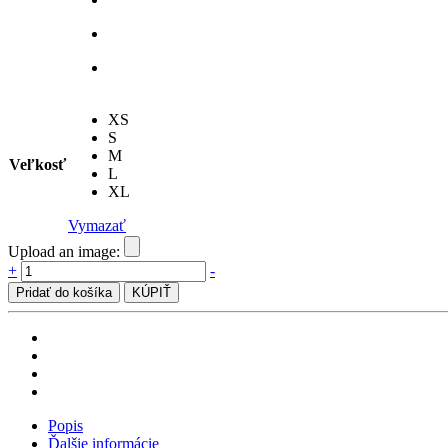
XS
S
M
Veľkosť
L
XL
Vymazať
Upload an image:
3Mše!
+
-
množstvo
Pridať do košíka
KÚPIŤ
Popis
Ďalšie informácie