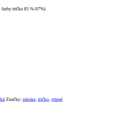
a farby trička 85 %-97%)
čká
Značky:
pánske
,
tričko
,
vtipné