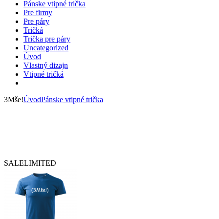
Pánske vtipné trička
Pre firmy
Pre páry
Tričká
Trička pre páry
Uncategorized
Úvod
Vlastný dizajn
Vtipné tričká
3Mše!
Úvod
Pánske vtipné trička
SALE
LIMITED