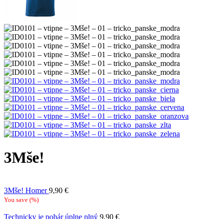
3Mše!
3Mše! Homer
9,90
€
You save
(
%)
Technicky je pohár úplne plný
9,90
€