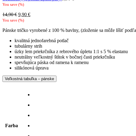
You save
(
%)
Pôvodná
Aktuálna
14,90
€
9,90
€
cena
cena
You save
(
%)
bola:
je:
Pánske tričko vyrobené z 100 % bavlny, (zloženie sa môže líšiť podľ
14,90 €.
9,90 €.
kvalitná jednofarebná potlač
tubulárny strih
úzky lem priekrčníka z rebrového úpletu 1:1 s 5 % elastanu
neutrálny veľkostný štítok v bočnej časti priekrčníku
spevňujúca páska od ramena k ramenu
silikónová úprava
Veľkostná tabuľka – pánske
Farba