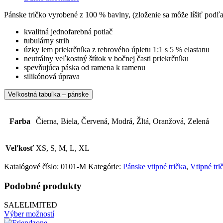
Pánske tričko vyrobené z 100 % bavlny, (zloženie sa môže líšiť podľ
kvalitná jednofarebná potlač
tubulárny strih
úzky lem priekrčníka z rebrového úpletu 1:1 s 5 % elastanu
neutrálny veľkostný štítok v bočnej časti priekrčníku
spevňujúca páska od ramena k ramenu
silikónová úprava
Veľkostná tabuľka – pánske
Farba
Čierna, Biela, Červená, Modrá, Žltá, Oranžová, Zelená
Veľkosť
XS, S, M, L, XL
Katalógové číslo:
0101-M
Kategórie:
Pánske vtipné trička
,
Vtipné tri
Podobné produkty
SALE
LIMITED
Výber možností