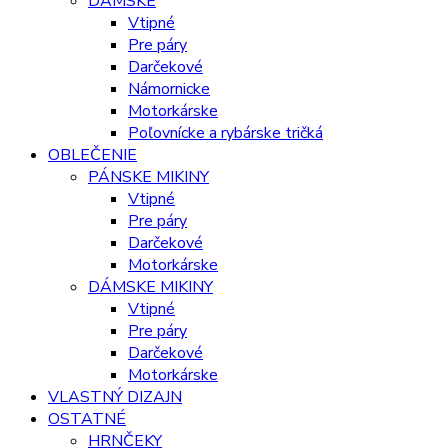
DÁMSKE
Vtipné
Pre páry
Darčekové
Námornicke
Motorkárske
Poľovnícke a rybárske tričká
OBLEČENIE
PÁNSKE MIKINY
Vtipné
Pre páry
Darčekové
Motorkárske
DÁMSKE MIKINY
Vtipné
Pre páry
Darčekové
Motorkárske
VLASTNÝ DIZAJN
OSTATNÉ
HRNČEKY