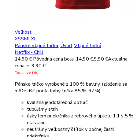
Veľkosť
XS
S
M
L
XL
Pánske vtipné trička
,
Úvod
,
Vtipné tričká
Netflix - Chill
14,90
€
Pôvodná cena bola: 14,90 €.
9,90
€
Aktuálna
cena je: 9,90 €.
You save
(
%)
Pánske tričko vyrobené z 100 % bavlny, (zloženie sa
môže líšiť podľa farby trička 85 %-97%)
kvalitná jendofarebná potlač
tubulárny strih
úzky lem priekrčníka z rebrového úpletu 1:1 s 5 %
elastanu
neutrálny veľkostný štítok v bočnej časti
priekrčníku