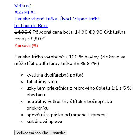
Veľkosť
XS
S
M
L
XL
Pánske vtipné trička
,
Úvod
,
Vtipné tričká
le Tour de Beer
14,90
€
Pôvodná cena bola: 14,90 €.
9,90
€
Aktuálna
cena je: 9,90 €.
You save
(
%)
Pánske tričko vyrobené z 100 % bavlny, (zloženie sa
môže líšiť podľa farby trička 85 %-97%)
kvalitná dvojfarebná potlač
tubulárny strih
úzky lem priekrčníka z rebrového úpletu 1:1 s 5 %
elastanu
neutrálny veľkostný štítok v bočnej časti
priekrčníku
spevňujúca páska od ramena k ramenu
silikónová úprava
Veľkostná tabuľka – pánske