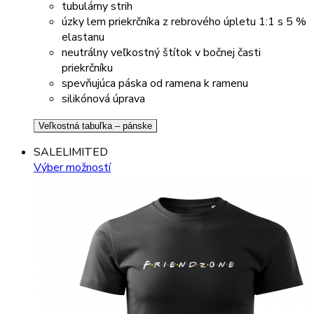
tubulárny strih
úzky lem priekrčníka z rebrového úpletu 1:1 s 5 %
elastanu
neutrálny veľkostný štítok v bočnej časti
priekrčníku
spevňujúca páska od ramena k ramenu
silikónová úprava
Veľkostná tabuľka – pánske
SALE
LIMITED
Výber možností