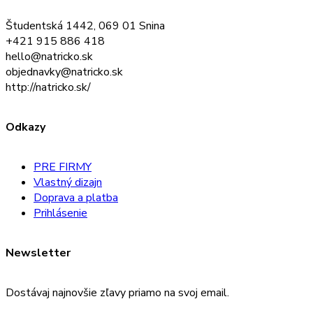
Študentská 1442, 069 01 Snina
+421 915 886 418
hello@natricko.sk
objednavky@natricko.sk
http://natricko.sk/
Odkazy
PRE FIRMY
Vlastný dizajn
Doprava a platba
Prihlásenie
Newsletter
Dostávaj najnovšie zľavy priamo na svoj email.