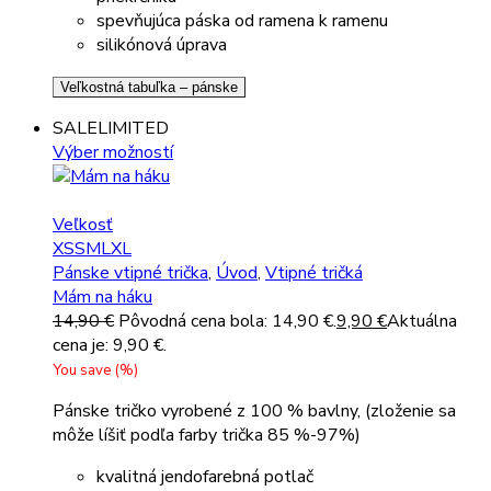
spevňujúca páska od ramena k ramenu
silikónová úprava
Veľkostná tabuľka – pánske
SALE
LIMITED
Výber možností
Veľkosť
XS
S
M
L
XL
Pánske vtipné trička
,
Úvod
,
Vtipné tričká
Mám na háku
14,90
€
Pôvodná cena bola: 14,90 €.
9,90
€
Aktuálna
cena je: 9,90 €.
You save
(
%)
Pánske tričko vyrobené z 100 % bavlny, (zloženie sa
môže líšiť podľa farby trička 85 %-97%)
kvalitná jendofarebná potlač