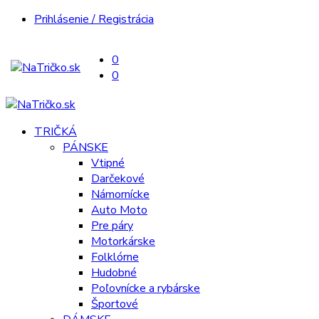
Prihlásenie / Registrácia
0
0
TRIČKÁ
PÁNSKE
Vtipné
Darčekové
Námornícke
Auto Moto
Pre páry
Motorkárske
Folklórne
Hudobné
Poľovnícke a rybárske
Športové