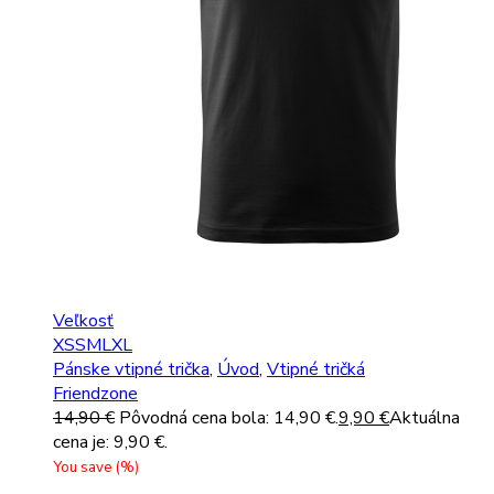
Veľkosť
XS
S
M
L
XL
Pánske vtipné trička
,
Úvod
,
Vtipné tričká
Friendzone
14,90
€
Pôvodná cena bola: 14,90 €.
9,90
€
Aktuálna
cena je: 9,90 €.
You save
(
%)