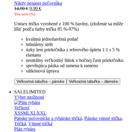
Nikdy nenaser poľovníka
Pôvodná
Aktuálna
14,90
€
9,90
€
cena
cena
You save
(
%)
bola:
je:
Unisex tričko vyrobené z 100 % bavlny, (zloženie sa môže
14,90 €.
9,90 €.
líšiť podľa farby trička 85 %-97%)
kvalitná jednofarebná potlač
tubulárny strih
úzky lem priekrčníka z rebrového úpletu 1:1 s 5 %
elastanu
neutrálny veľkostný štítok v bočnej časti priekrčníku
spevňujúca páska od ramena k ramenu
silikónová úprava
Veľkostná tabuľka – pánske
Veľkostná tabuľka – dámske
SALE
LIMITED
Výber možností
Veľkosť
XS
S
M
L
XL
XXL
Pánske poľovnícke a rybárske tričká
,
Pánske vtipné trička
,
Tričká
,
Vtipné tričká
Plán rybára