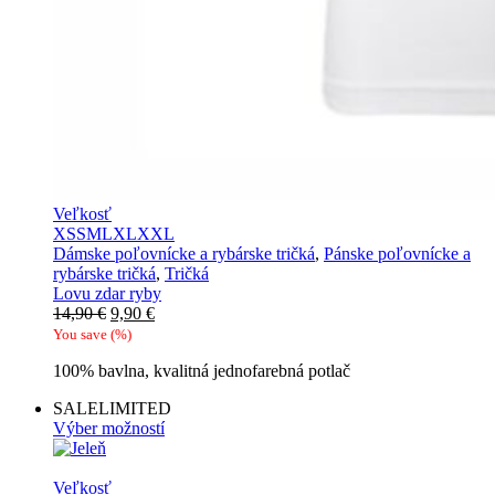
Veľkosť
XS
S
M
L
XL
XXL
Dámske poľovnícke a rybárske tričká
,
Pánske poľovnícke a
rybárske tričká
,
Tričká
Lovu zdar ryby
Pôvodná
Aktuálna
14,90
€
9,90
€
cena
cena
You save
(
%)
bola:
je:
100% bavlna, kvalitná jednofarebná potlač
14,90 €.
9,90 €.
SALE
LIMITED
Výber možností
Veľkosť