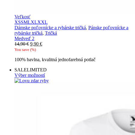
Veľkosť
XS
S
M
L
XL
XXL
Dámske poľovnícke a rybárske tričká
,
Pánske poľovnícke a
rybárske tričká
,
Tričká
Medveď 2
Pôvodná
Aktuálna
14,90
€
9,90
€
cena
cena
You save
(
%)
bola:
je:
100% bavlna, kvalitná jednofarebná potlač
14,90 €.
9,90 €.
SALE
LIMITED
Výber možností