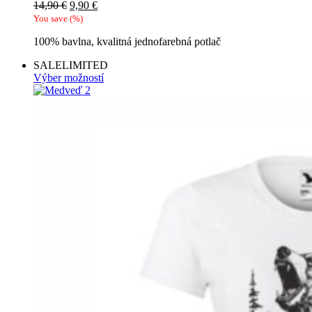
Pôvodná
Aktuálna
14,90
€
9,90
€
cena
cena
You save
(
%)
bola:
je:
100% bavlna, kvalitná jednofarebná potlač
14,90 €.
9,90 €.
SALE
LIMITED
Výber možností