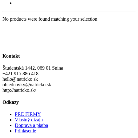
No products were found matching your selection.
Kontakt
Študentská 1442, 069 01 Snina
+421 915 886 418
hello@natricko.sk
objednavky@natricko.sk
http://natricko.sk/
Odkazy
PRE FIRMY
Vlastný dizajn
Doprava a platba
Prihlásenie