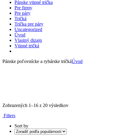
Pánske vtipné trička
Pre firmy
Pre páry
Tričká
Trička pre páry
Uncategorized
Úvod
Vlastný dizajn
Vtipné tričká
Pánske poľovnícke a rybárske tričká
Úvod
Zoradené
Zobrazených 1–16 z 20 výsledkov
podľa
Filters
popularity
Sort by