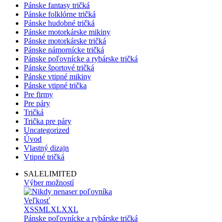
Pánske fantasy tričká
Pánske folklórne tričká
Pánske hudobné tričká
Pánske motorkárske mikiny
Pánske motorkárske tričká
Pánske námornícke tričká
Pánske poľovnícke a rybárske tričká
Pánske športové tričká
Pánske vtipné mikiny
Pánske vtipné trička
Pre firmy
Pre páry
Tričká
Trička pre páry
Uncategorized
Úvod
Vlastný dizajn
Vtipné tričká
SALE
LIMITED
Výber možností
Veľkosť
XS
S
M
L
XL
XXL
Pánske poľovnícke a rybárske tričká