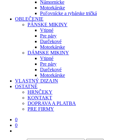
Námornicke
Motorkárske
Poľovnícke a rybárske tričká
OBLEČENIE
PÁNSKE MIKINY
Vtipné
Pre páry
Darčekové
Motorkárske
DÁMSKE MIKINY
Vtipné
Pre páry
Darčekové
Motorkárske
VLASTNÝ DIZAJN
OSTATNÉ
HRNČEKY
KONTAKT
DOPRAVA A PLATBA
PRE FIRMY
0
0