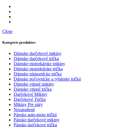
Close
Kategórie produktov
Dámske darčekové mikiny
Dámske darčekové trička
Dámske motorkárske mikiny
Dámske motorkárske trička
Dámske námornícke trička
Dámske poľovnícke a rybárske tričká
Dámske vtipné mikiny
Dámske vtipné trička
Darčekové Mikiny
Darčekové Trička
Mikiny Pre páry
Nezaradené
Pánske auto-moto tričká
Pánske darčekové mikiny
Pánske darčekové trička