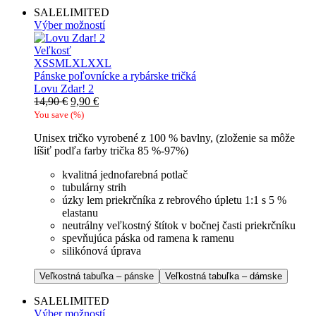
SALE
LIMITED
Výber možností
Veľkosť
XS
S
M
L
XL
XXL
Pánske poľovnícke a rybárske tričká
Lovu Zdar! 2
Pôvodná
Aktuálna
14,90
€
9,90
€
cena
cena
You save
(
%)
bola:
je:
Unisex tričko vyrobené z 100 % bavlny, (zloženie sa môže
14,90 €.
9,90 €.
líšiť podľa farby trička 85 %-97%)
kvalitná jednofarebná potlač
tubulárny strih
úzky lem priekrčníka z rebrového úpletu 1:1 s 5 %
elastanu
neutrálny veľkostný štítok v bočnej časti priekrčníku
spevňujúca páska od ramena k ramenu
silikónová úprava
Veľkostná tabuľka – pánske
Veľkostná tabuľka – dámske
SALE
LIMITED
Výber možností