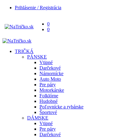
Prihlásenie / Registrácia
0
0
TRIČKÁ
PÁNSKE
Vtipné
Darčekové
Námornícke
Auto Moto
Pre páry
Motorkárske
Folklórne
Hudobné
Poľovnícke a rybárske
Športové
DÁMSKE
Vtipné
Pre páry
Darčekové