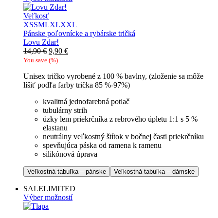
Veľkosť
XS
S
M
L
XL
XXL
Pánske poľovnícke a rybárske tričká
Lovu Zdar!
Pôvodná
Aktuálna
14,90
€
9,90
€
cena
cena
You save
(
%)
bola:
je:
Unisex tričko vyrobené z 100 % bavlny, (zloženie sa môže
14,90 €.
9,90 €.
líšiť podľa farby trička 85 %-97%)
kvalitná jednofarebná potlač
tubulárny strih
úzky lem priekrčníka z rebrového úpletu 1:1 s 5 %
elastanu
neutrálny veľkostný štítok v bočnej časti priekrčníku
spevňujúca páska od ramena k ramenu
silikónová úprava
Veľkostná tabuľka – pánske
Veľkostná tabuľka – dámske
SALE
LIMITED
Výber možností