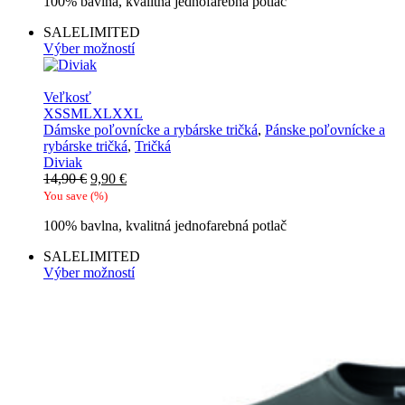
100% bavlna, kvalitná jednofarebná potlač
14,90 €.
9,90 €.
SALE
LIMITED
Výber možností
Veľkosť
XS
S
M
L
XL
XXL
Dámske poľovnícke a rybárske tričká
,
Pánske poľovnícke a
rybárske tričká
,
Tričká
Diviak
Pôvodná
Aktuálna
14,90
€
9,90
€
cena
cena
You save
(
%)
bola:
je:
100% bavlna, kvalitná jednofarebná potlač
14,90 €.
9,90 €.
SALE
LIMITED
Výber možností