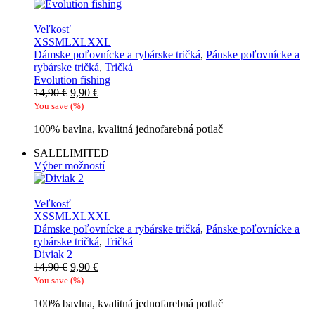
Veľkosť
XS
S
M
L
XL
XXL
Dámske poľovnícke a rybárske tričká
,
Pánske poľovnícke a
rybárske tričká
,
Tričká
Evolution fishing
Pôvodná
Aktuálna
14,90
€
9,90
€
cena
cena
You save
(
%)
bola:
je:
100% bavlna, kvalitná jednofarebná potlač
14,90 €.
9,90 €.
SALE
LIMITED
Výber možností
Veľkosť
XS
S
M
L
XL
XXL
Dámske poľovnícke a rybárske tričká
,
Pánske poľovnícke a
rybárske tričká
,
Tričká
Diviak 2
Pôvodná
Aktuálna
14,90
€
9,90
€
cena
cena
You save
(
%)
bola:
je:
100% bavlna, kvalitná jednofarebná potlač
14,90 €.
9,90 €.