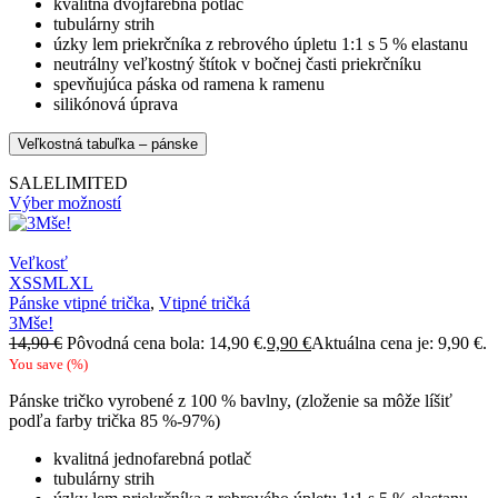
kvalitná dvojfarebná potlač
tubulárny strih
úzky lem priekrčníka z rebrového úpletu 1:1 s 5 % elastanu
neutrálny veľkostný štítok v bočnej časti priekrčníku
spevňujúca páska od ramena k ramenu
silikónová úprava
Veľkostná tabuľka – pánske
SALE
LIMITED
Výber možností
Veľkosť
XS
S
M
L
XL
Pánske vtipné trička
,
Vtipné tričká
3Mše!
14,90
€
Pôvodná cena bola: 14,90 €.
9,90
€
Aktuálna cena je: 9,90 €.
You save
(
%)
Pánske tričko vyrobené z 100 % bavlny, (zloženie sa môže líšiť
podľa farby trička 85 %-97%)
kvalitná jednofarebná potlač
tubulárny strih