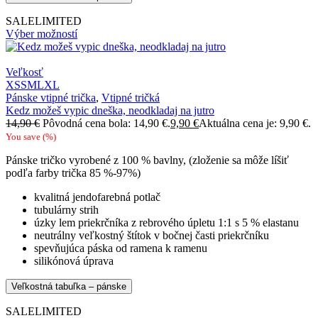
SALE
LIMITED
Výber možností
Veľkosť
XS
S
M
L
XL
Pánske vtipné trička
,
Vtipné tričká
Kedz možeš vypic dneška, neodkladaj na jutro
14,90
€
Pôvodná cena bola: 14,90 €.
9,90
€
Aktuálna cena je: 9,90 €.
You save
(
%)
Pánske tričko vyrobené z 100 % bavlny, (zloženie sa môže líšiť
podľa farby trička 85 %-97%)
kvalitná jendofarebná potlač
tubulárny strih
úzky lem priekrčníka z rebrového úpletu 1:1 s 5 % elastanu
neutrálny veľkostný štítok v bočnej časti priekrčníku
spevňujúca páska od ramena k ramenu
silikónová úprava
Veľkostná tabuľka – pánske
SALE
LIMITED