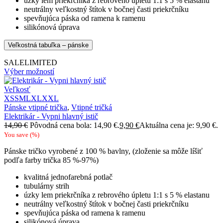
úzky lem priekrčníka z rebrového úpletu 1:1 s 5 % elastanu
neutrálny veľkostný štítok v bočnej časti priekrčníku
spevňujúca páska od ramena k ramenu
silikónová úprava
Veľkostná tabuľka – pánske
SALE
LIMITED
Výber možností
Veľkosť
XS
S
M
L
XL
XXL
Pánske vtipné trička
,
Vtipné tričká
Elektrikár - Vypni hlavný istič
14,90
€
Pôvodná cena bola: 14,90 €.
9,90
€
Aktuálna cena je: 9,90 €.
You save
(
%)
Pánske tričko vyrobené z 100 % bavlny, (zloženie sa môže líšiť
podľa farby trička 85 %-97%)
kvalitná jednofarebná potlač
tubulárny strih
úzky lem priekrčníka z rebrového úpletu 1:1 s 5 % elastanu
neutrálny veľkostný štítok v bočnej časti priekrčníku
spevňujúca páska od ramena k ramenu
silikónová úprava