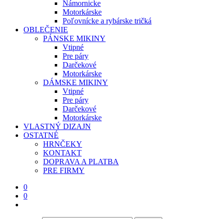
Námornicke
Motorkárske
Poľovnícke a rybárske tričká
OBLEČENIE
PÁNSKE MIKINY
Vtipné
Pre páry
Darčekové
Motorkárske
DÁMSKE MIKINY
Vtipné
Pre páry
Darčekové
Motorkárske
VLASTNÝ DIZAJN
OSTATNÉ
HRNČEKY
KONTAKT
DOPRAVA A PLATBA
PRE FIRMY
0
0