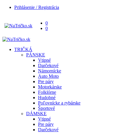
Prihlásenie / Registrácia
0
0
TRIČKÁ
PÁNSKE
Vtipné
Darčekové
Námornícke
Auto Moto
Pre páry
Motorkárske
Folklórne
Hudobné
Poľovnícke a rybárske
Športové
DÁMSKE
Vtipné
Pre páry
Darčekové