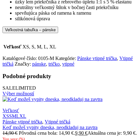
úzky lem priekrčníka z rebrového úpletu 1:1 s 5 % elastanu
neutrálny veľkostný štítok v bočnej časti priekrčníku
spevňujúca páska od ramena k ramenu
silikónová úprava
Veľkostná tabuľka – pánske
Veľkosť
XS, S, M, L, XL
Katalógové číslo:
0105-M
Kategórie:
Pánske vtipné trička
,
Vtipné
tričká
Značky:
pánske
,
tričko
,
vtipné
Podobné produkty
SALE
LIMITED
Výber možností
Veľkosť
XS
S
M
L
XL
Pánske vtipné trička
,
Vtipné tričká
Keď možeš vypity dneska, neodkladuj na zavtra
14,90
€
Pôvodná cena bola: 14,90 €.
9,90
€
Aktuálna cena je: 9,90 €.
You save
(
%)