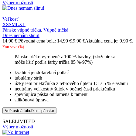
Výber možností
Veľkosť
XS
S
M
L
XL
Pánske vtipné trička
,
Vtipné tričká
Dnes nemám slinu!
14,90
€
Pôvodná cena bola: 14,90 €.
9,90
€
Aktuálna cena je: 9,90 €.
You save
(
%)
Pánske tričko vyrobené z 100 % bavlny, (zloženie sa
môže líšiť podľa farby trička 85 %-97%)
kvalitná jendofarebná potlač
tubulárny strih
úzky lem priekrčníka z rebrového úpletu 1:1 s 5 % elastanu
neutrálny veľkostný štítok v bočnej časti priekrčníku
spevňujúca páska od ramena k ramenu
silikónová úprava
Veľkostná tabuľka – pánske
SALE
LIMITED
Výber možností