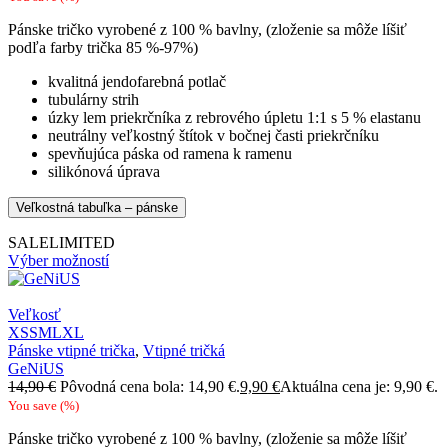
Pánske tričko vyrobené z 100 % bavlny, (zloženie sa môže líšiť
podľa farby trička 85 %-97%)
kvalitná jendofarebná potlač
tubulárny strih
úzky lem priekrčníka z rebrového úpletu 1:1 s 5 % elastanu
neutrálny veľkostný štítok v bočnej časti priekrčníku
spevňujúca páska od ramena k ramenu
silikónová úprava
Veľkostná tabuľka – pánske
SALE
LIMITED
Výber možností
Veľkosť
XS
S
M
L
XL
Pánske vtipné trička
,
Vtipné tričká
GeNiUS
14,90
€
Pôvodná cena bola: 14,90 €.
9,90
€
Aktuálna cena je: 9,90 €.
You save
(
%)
Pánske tričko vyrobené z 100 % bavlny, (zloženie sa môže líšiť