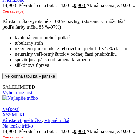
14,90
€
Pôvodná cena bola: 14,90 €.
9,90
€
Aktuálna cena je: 9,90 €.
You save
(
%)
Pánske tričko vyrobené z 100 % bavlny, (zloženie sa môže líšiť
podľa farby trička 85 %-97%)
kvalitná jendofarebná potlač
tubulárny strih
úzky lem priekrčníka z rebrového úpletu 1:1 s 5 % elastanu
neutrálny veľkostný štítok v bočnej časti priekrčníku
spevňujúca páska od ramena k ramenu
silikónová úprava
Veľkostná tabuľka – pánske
SALE
LIMITED
Výber možností
Veľkosť
XS
S
M
L
XL
Pánske vtipné trička
,
Vtipné tričká
Najlepšie tričko
14,90
€
Pôvodná cena bola: 14,90 €.
9,90
€
Aktuálna cena je: 9,90 €.
You save
(
%)