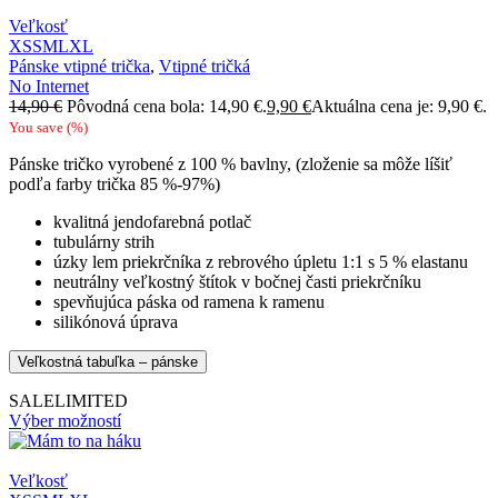
Veľkosť
XS
S
M
L
XL
Pánske vtipné trička
,
Vtipné tričká
No Internet
14,90
€
Pôvodná cena bola: 14,90 €.
9,90
€
Aktuálna cena je: 9,90 €.
You save
(
%)
Pánske tričko vyrobené z 100 % bavlny, (zloženie sa môže líšiť
podľa farby trička 85 %-97%)
kvalitná jendofarebná potlač
tubulárny strih
úzky lem priekrčníka z rebrového úpletu 1:1 s 5 % elastanu
neutrálny veľkostný štítok v bočnej časti priekrčníku
spevňujúca páska od ramena k ramenu
silikónová úprava
Veľkostná tabuľka – pánske
SALE
LIMITED
Výber možností
Veľkosť