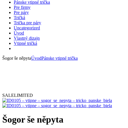
Pánske vtipné trička
Pre firmy
Pre páry
Tričká
Trička pre páry
Uncategorized
Úvod
Vlastný dizajn
Vtipné tričká
Šogor še něpyta
Úvod
Pánske vtipné trička
SALE
LIMITED
Šogor še něpyta