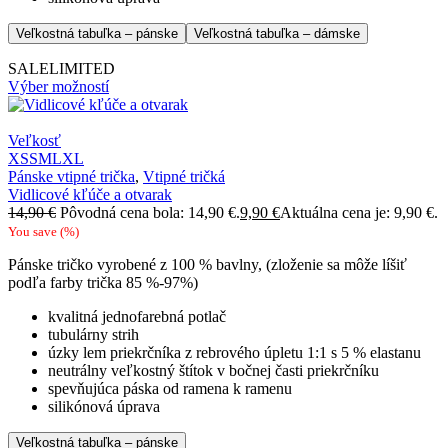
Veľkostná tabuľka – pánske
Veľkostná tabuľka – dámske
SALE
LIMITED
Výber možností
Veľkosť
XS
S
M
L
XL
Pánske vtipné trička
,
Vtipné tričká
Vidlicové kľúče a otvarak
14,90
€
Pôvodná cena bola: 14,90 €.
9,90
€
Aktuálna cena je: 9,90 €.
You save
(
%)
Pánske tričko vyrobené z 100 % bavlny, (zloženie sa môže líšiť
podľa farby trička 85 %-97%)
kvalitná jednofarebná potlač
tubulárny strih
úzky lem priekrčníka z rebrového úpletu 1:1 s 5 % elastanu
neutrálny veľkostný štítok v bočnej časti priekrčníku
spevňujúca páska od ramena k ramenu
silikónová úprava
Veľkostná tabuľka – pánske