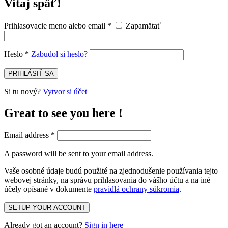
Vitaj späť!
Prihlasovacie meno alebo email
*
Zapamätať
Heslo
*
Zabudol si heslo?
PRIHLÁSIŤ SA
Si tu nový?
Vytvor si účet
Great to see you here !
Email address
*
A password will be sent to your email address.
Vaše osobné údaje budú použité na zjednodušenie používania tejto
webovej stránky, na správu prihlasovania do vášho účtu a na iné
účely opísané v dokumente
pravidlá ochrany súkromia
.
SETUP YOUR ACCOUNT
Already got an account?
Sign in here