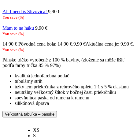
All I need is Slivovica!
9,90
€
You save
(
%)
Mám to na háku
9,90
€
You save
(
%)
14,90
€
Pôvodná cena bola: 14,90 €.
9,90
€
Aktuálna cena je: 9,90 €.
You save
(
%)
Pánske tričko vyrobené z 100 % bavlny, (zloženie sa môže líšiť
podľa farby trička 85 %-97%)
kvalitná jednofarebná potlač
tubulárny strih
úzky lem priekrčníka z rebrového úpletu 1:1 s 5 % elastanu
neutrálny veľkostný štítok v bočnej časti priekrčníku
spevňujúca páska od ramena k ramenu
silikónová úprava
Veľkostná tabuľka – pánske
XS
S