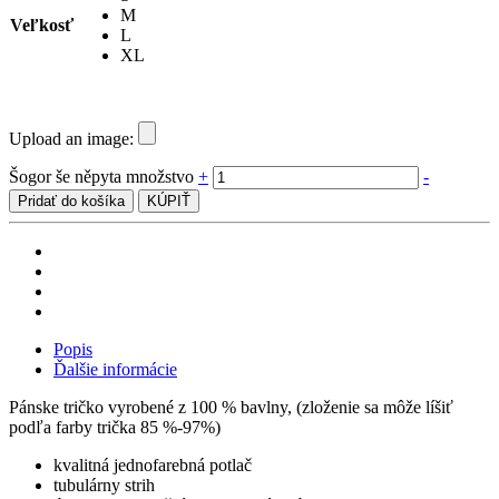
M
Veľkosť
L
XL
Upload an image:
Šogor še něpyta množstvo
+
-
Pridať do košíka
KÚPIŤ
Popis
Ďalšie informácie
Pánske tričko vyrobené z 100 % bavlny, (zloženie sa môže líšiť
podľa farby trička 85 %-97%)
kvalitná jednofarebná potlač
tubulárny strih