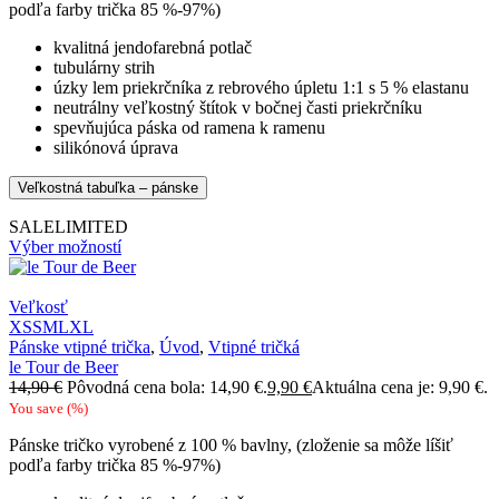
podľa farby trička 85 %-97%)
kvalitná jendofarebná potlač
tubulárny strih
úzky lem priekrčníka z rebrového úpletu 1:1 s 5 % elastanu
neutrálny veľkostný štítok v bočnej časti priekrčníku
spevňujúca páska od ramena k ramenu
silikónová úprava
Veľkostná tabuľka – pánske
SALE
LIMITED
Výber možností
Veľkosť
XS
S
M
L
XL
Pánske vtipné trička
,
Úvod
,
Vtipné tričká
le Tour de Beer
14,90
€
Pôvodná cena bola: 14,90 €.
9,90
€
Aktuálna cena je: 9,90 €.
You save
(
%)
Pánske tričko vyrobené z 100 % bavlny, (zloženie sa môže líšiť
podľa farby trička 85 %-97%)