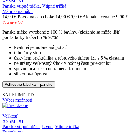
XS
S
M
L
XL
Pánske vtipné trička
,
Vtipné tričká
Mám to na háku
14,90
€
Pôvodná cena bola: 14,90 €.
9,90
€
Aktuálna cena je: 9,90 €.
You save
(
%)
Pánske tričko vyrobené z 100 % bavlny, (zloženie sa môže líšiť
podľa farby trička 85 %-97%)
kvalitná jednofarebná potlač
tubulárny strih
úzky lem priekrčníka z rebrového úpletu 1:1 s 5 % elastanu
neutrálny veľkostný štítok v bočnej časti priekrčníku
spevňujúca páska od ramena k ramenu
silikónová úprava
Veľkostná tabuľka – pánske
SALE
LIMITED
Výber možností
Veľkosť
XS
S
M
L
XL
Pánske vtipné trička
,
Úvod
,
Vtipné tričká
Friendzone