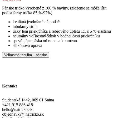
Pánske tričko vyrobené z 100 % bavlny, (zloženie sa môže líšiť
podľa farby trička 85 %-97%)
kvalitná jendofarebná potlač
tubulárny strih
úzky lem priekrčníka z rebrového úpletu 1:1 s 5 % elastanu
neutrálny veľkostný štítok v bočnej časti priekrčníku
spevňujúca páska od ramena k ramenu
silikónová úprava
Veľkostná tabuľka – pánske
Kontakt
Študentská 1442, 069 01 Snina
+421 915 886 418
hello@natricko.sk
objednavky@natricko.sk