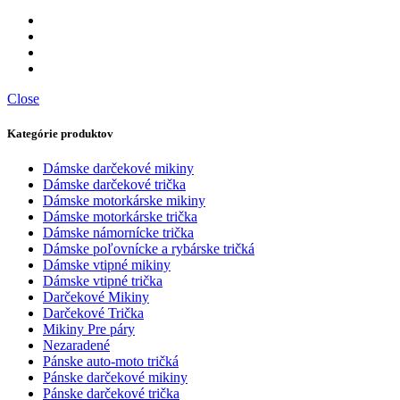
Close
Kategórie produktov
Dámske darčekové mikiny
Dámske darčekové trička
Dámske motorkárske mikiny
Dámske motorkárske trička
Dámske námornícke trička
Dámske poľovnícke a rybárske tričká
Dámske vtipné mikiny
Dámske vtipné trička
Darčekové Mikiny
Darčekové Trička
Mikiny Pre páry
Nezaradené
Pánske auto-moto tričká
Pánske darčekové mikiny
Pánske darčekové trička