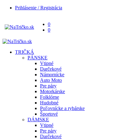
Prihlásenie / Registrácia
0
0
TRIČKÁ
PÁNSKE
Vtipné
Darčekové
Námornícke
Auto Moto
Pre páry
Motorkárske
Folklórne
Hudobné
Poľovnícke a rybárske
Športové
DÁMSKE
Vtipné
Pre páry
Darčekové