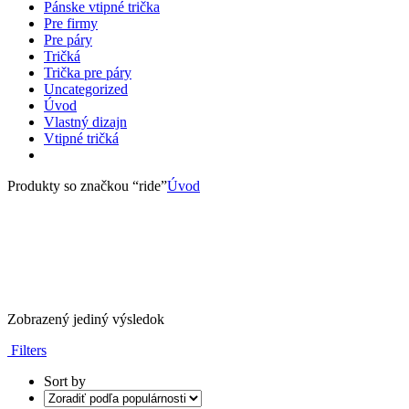
Pánske vtipné trička
Pre firmy
Pre páry
Tričká
Trička pre páry
Uncategorized
Úvod
Vlastný dizajn
Vtipné tričká
Produkty so značkou “ride”
Úvod
Zobrazený jediný výsledok
Filters
Sort by