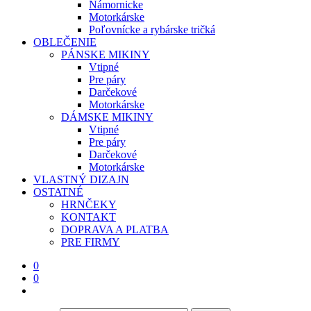
Námornicke
Motorkárske
Poľovnícke a rybárske tričká
OBLEČENIE
PÁNSKE MIKINY
Vtipné
Pre páry
Darčekové
Motorkárske
DÁMSKE MIKINY
Vtipné
Pre páry
Darčekové
Motorkárske
VLASTNÝ DIZAJN
OSTATNÉ
HRNČEKY
KONTAKT
DOPRAVA A PLATBA
PRE FIRMY
0
0