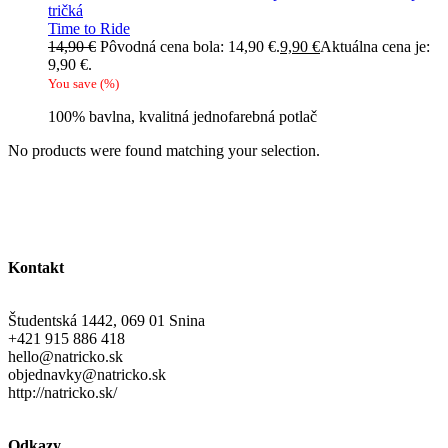
tričká
Time to Ride
14,90
€
Pôvodná cena bola: 14,90 €.
9,90
€
Aktuálna cena je:
9,90 €.
You save
(
%)
100% bavlna, kvalitná jednofarebná potlač
No products were found matching your selection.
Kontakt
Študentská 1442, 069 01 Snina
+421 915 886 418
hello@natricko.sk
objednavky@natricko.sk
http://natricko.sk/
Odkazy