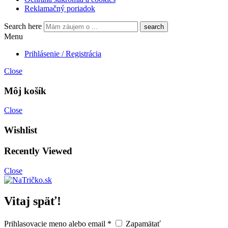
Reklamačný poriadok
Search here
Menu
Prihlásenie / Registrácia
Close
Môj košík
Close
Wishlist
Recently Viewed
Close
Vitaj späť!
Prihlasovacie meno alebo email
*
Zapamätať