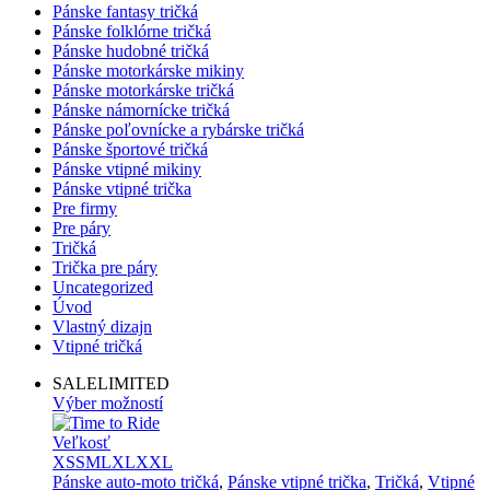
Pánske fantasy tričká
Pánske folklórne tričká
Pánske hudobné tričká
Pánske motorkárske mikiny
Pánske motorkárske tričká
Pánske námornícke tričká
Pánske poľovnícke a rybárske tričká
Pánske športové tričká
Pánske vtipné mikiny
Pánske vtipné trička
Pre firmy
Pre páry
Tričká
Trička pre páry
Uncategorized
Úvod
Vlastný dizajn
Vtipné tričká
SALE
LIMITED
Výber možností
Veľkosť
XS
S
M
L
XL
XXL
Pánske auto-moto tričká
,
Pánske vtipné trička
,
Tričká
,
Vtipné